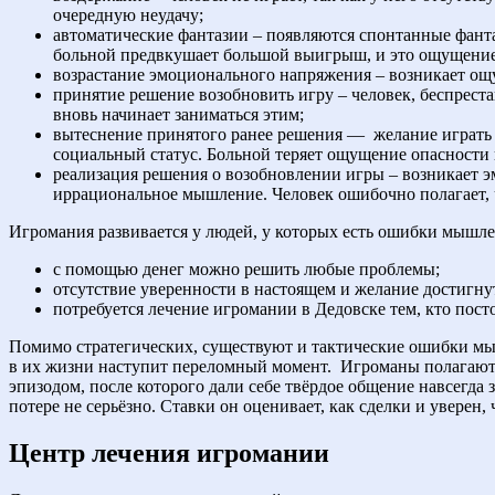
очередную неудачу;
автоматические фантазии – появляются спонтанные фанта
больной предвкушает большой выигрыш, и это ощущение 
возрастание эмоционального напряжения – возникает ощ
принятие решение возобновить игру – человек, беспрест
вновь начинает заниматься этим;
вытеснение принятого ранее решения —
желание играть 
социальный статус. Больной теряет ощущение опасности и
реализация решения о возобновлении игры – возникает 
иррациональное мышление. Человек ошибочно полагает, чт
Игромания развивается у людей, у которых есть ошибки мышл
с помощью денег можно решить любые проблемы;
отсутствие уверенности в настоящем и желание достигнут
потребуется лечение игромании в Дедовске тем, кто пост
Помимо стратегических, существуют и тактические ошибки мы
в их жизни наступит переломный момент.
Игроманы полагают,
эпизодом, после которого дали себе твёрдое общение навсегда
потере не серьёзно. Ставки он оценивает, как сделки и уверен, 
Центр лечения игромании