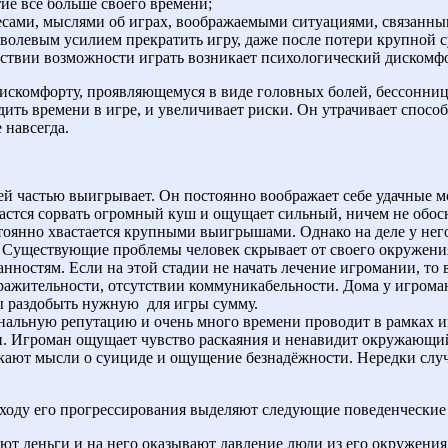
тие всё больше своего времени;
сами, мыслями об играх, воображаемыми ситуациями, связанны
 волевым усилием прекратить игру, даже после потери крупной
тствии возможности играть возникает психологический дискомф
дискомфорту, проявляющемуся в виде головных болей, бессонниц
ть времени в игре, и увеличивает риски. Он утрачивает способ
 навсегда.
ей частью выигрывает. Он постоянно воображает себе удачные м
дастся сорвать огромный куш и ощущает сильный, ничем не обо
тоянно хвастается крупными выигрышами. Однако на деле у него
Существующие проблемы человек скрывает от своего окружения,
нностям. Если на этой стадии не начать лечение игромании, т
ражительности, отсутствии коммуникабельности. Дома у игрома
обы раздобыть нужную
для игры сумму.
нальную репутацию и очень много времени проводит в рамках иг
мьи. Игроман ощущает чувство раскаяния и ненавидит окружающ
икают мысли о суициде и ощущение безнадёжности. Нередки слу
о ходу его прогрессирования выделяют следующие поведенческие
вуют деньги и на него оказывают давление люди из его окружения