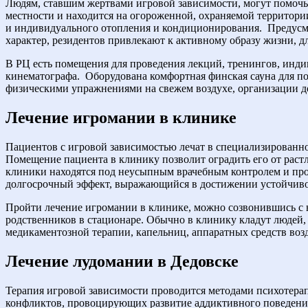
Людям, ставшим жертвами игровой зависимости, могут помочь
местности и находится на огороженной, охраняемой территори
и индивидуального отопления и кондиционирования.
Предусм
характер, резидентов привлекают к активному образу жизни, д
В РЦ есть помещения для проведения лекций, тренингов, инд
кинематографа.
Оборудована комфортная финская сауна для по
физическими упражнениями на свежем воздухе, организации д
Лечение игромании в клинике
Пациентов с игровой зависимостью лечат в специализированно
Помещение пациента в клинику позволит оградить его от раст
клиники находятся под неусыпным врачебным контролем и прох
долгосрочный эффект, выражающийся в достижении устойчивой
Пройти лечение игромании в клинике, можно созвонившись 
родственников в стационаре. Обычно в клинику кладут людей,
медикаментозной терапии, капельниц, аппаратных средств возд
Лечение лудомании в Дедовске
Терапия игровой зависимости проводится методами психотерап
конфликтов, провоцирующих развитие аддиктивного поведения