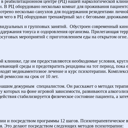
 в реабилитационном центре (РЦ) нашей наркологической клини
и. В РЦ оборудовано несколько комнат для проживания пациенто
отрено несколько санузлов для поддержания резидентами лично
ля чего в РЦ оборудован тренажёрный зал с беговыми дорожками
ивидуальных и групповых занятий.
Обустроен современный кино
ддержания тонуса и оздоровления организма. Прилегающая терри
осуговых мероприятий с приготовлением еды на открытом огне.
й клинике, где им предоставляются необходимые условия, круг
левающей среды и предотвратить рецидивы на тот период, пока 
одят медикаментозное лечение и курс психотерапии. Комплексн
 ремиссии на срок от 10 лет.
с нашим дежурным
специалистом. Он расскажет о методах терап
 у которых на фоне игровой зависимости, развиваются алкоголи
ействия стабилизируется физическое состояние пациента, а зат
ии и посредством программы 12 шагов. Психотерапевтическое в
. Это делают посредством следующих методов психотерапии: