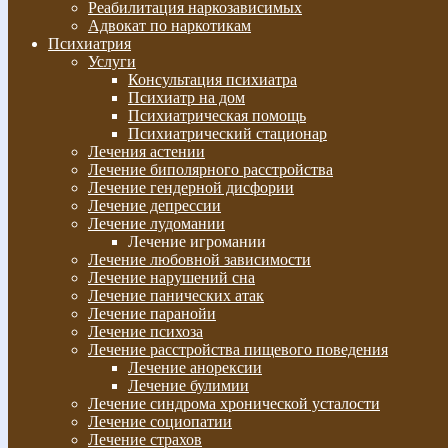
Реабилитация наркозависимых
Адвокат по наркотикам
Психиатрия
Услуги
Консультация психиатра
Психиатр на дом
Психиатрическая помощь
Психиатрический стационар
Лечения астении
Лечение биполярного расстройства
Лечение гендерной дисфории
Лечение депрессии
Лечение лудомании
Лечение игромании
Лечение любовной зависимости
Лечение нарушений сна
Лечение панических атак
Лечение паранойи
Лечение психоза
Лечение расстройства пищевого поведения
Лечение анорексии
Лечение булимии
Лечение синдрома хронической усталости
Лечение социопатии
Лечение страхов