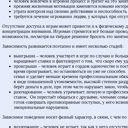
человек вовлечён в игровой процесс и тратит на это заня
прежняя жизненная мотивация заменяется новыми интере
утрата контроля над своими действиями и неспособность
требуется лечение игромании людям, у которых при отсу
Отсутствие доступа к играм может привести и к физическому 
концентрации внимания. Игроман стремится всё больше проводи
возможности, несмотря на твёрдое решение бросить это занятие
Зависимость развивается поэтапно и имеет несколько стадий:
выигрыши – человек участвует в игре по случаю и больш
наращивает ставки и фантазирует о том,
что скоро ему у
проигрыши – человек играет в гордом одиночестве и пос
время проигрывает, но остановиться он уже не способен.
семьи и уделяет меньше времени профессиональным обяза
в виде повышенной утомляемости, высокой степени разд
берёт деньги в долг, при этом часто нарушает закон, чт
разочарование – человек утрачивает личную и профессио
ставок.
Он перестаёт общаться с друзьями, членами се
готов совершать противоправные поступки, у него возн
эмоциональные нарушения.
Зависимое поведение носит фазный характер, в связи, с чем п
воздержание – человек не играет, так как у него отсутст