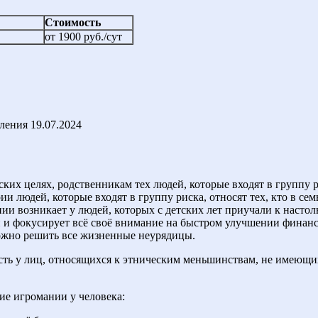
Стоимость
от 1900 руб./сут
ления
19.07.2024
ких целях, родственникам тех людей, которые входят в группу 
ии людей, которые входят в группу риска, относят тех, кто в се
ии возникает у людей, которых с детских лет приучали к наст
и и фокусирует всё своё внимание на быстром улучшении финан
ожно решить все жизненные неурядицы.
сть у лиц, относящихся к этническим меньшинствам, не имеющи
ие игромании у человека: