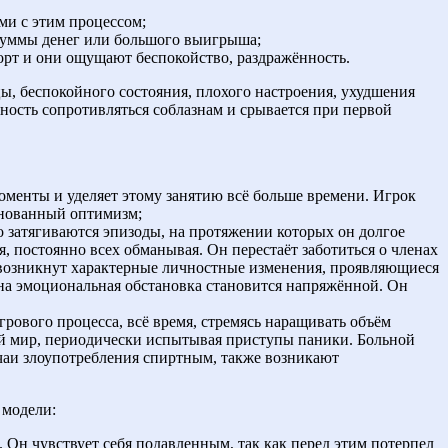
ми с этим процессом;
 суммы денег или большого выигрыша;
орт и они ощущают беспокойство, раздражённость.
ы, беспокойного состояния, плохого настроения, ухудшения
ность сопротивляться соблазнам и срывается при первой
оменты и уделяет этому занятию всё больше времени. Игрок
снованный оптимизм;
 затягиваются эпизоды, на протяжении которых он долгое
 постоянно всех обманывая. Он перестаёт заботиться о членах
о возникнут характерные личностные изменения, проявляющиеся
на эмоциональная обстановка становится напряжённой. Он
рового процесса, всё время, стремясь наращивать объём
ий мир, периодически испытывая приступы паники. Больной
чаи злоупотребления спиртным, также возникают
 модели:
. Он чувствует себя подавленным, так как перед этим потерпел