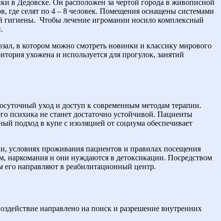
ки в Дедовске. Он расположен за чертой города в живописной
в, где селят по 4 – 8 человек. Помещения оснащены системами
й гигиены.
Чтобы лечение игромании носило комплексный
.
зал, в котором можно смотреть новинки и классику мирового
тория ухожена и используется для прогулок, занятий
лосуточный уход и доступ к современным методам терапии.
его психика не станет достаточно устойчивой. Пациенты
ый подход в купе с изоляцией от социума обеспечивает
ии, условиях проживания пациентов и правилах посещения
зм, наркомания и они нуждаются в детоксикации. Посредством
ем его направляют в реабилитационный центр.
оздействие направлено на поиск и разрешение внутренних