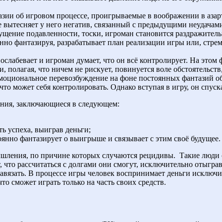
зии об игровом процессе, проигрываемые в воображении в азар
вытесняет у него негатив, связанный с предыдущими неудачам
ущение подавленности, тоски, игроман становится раздражител
анно фантазируя, разрабатывает план реализации игры или, стр
ослабевает и игроман думает, что он всё контролирует. На этом
, полагая, что ничем не рискует, повинуется воле обстоятельств
эмоциональное перевозбуждение на фоне постоянных фантазий о
о может себя контролировать. Однако вступая в игру, он спуска
ения, заключающиеся в следующем:
ь успеха, выиграв деньги;
оянно фантазирует о выигрыше и связывает с этим своё будущее.
шления, по причине которых случаются рецидивы.
Такие люди 
 что рассчитаться с долгами они смогут, исключительно отыгра
 завязать. В процессе игры человек воспринимает деньги исключ
что сможет играть только на часть своих средств.