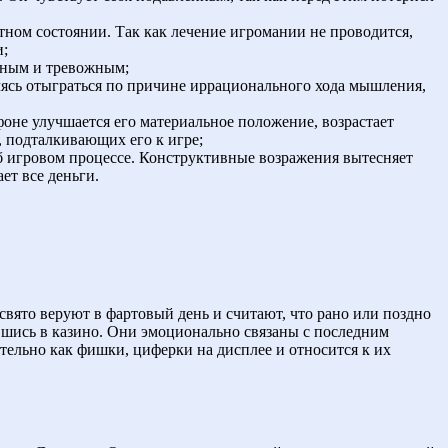
тном состоянии. Так как лечение игромании не проводится,
и;
ьным и тревожным;
емясь отыграться по причине иррационального хода мышления,
 фоне улучшается его материальное положение, возрастает
, подталкивающих его к игре;
б игровом процессе. Конструктивные возражения вытесняет
ет все деньги.
свято веруют в фартовый день и считают, что рано или поздно
вшись в казино. Они эмоционально связаны с последним
ительно как фишки, циферки на дисплее и относится к их