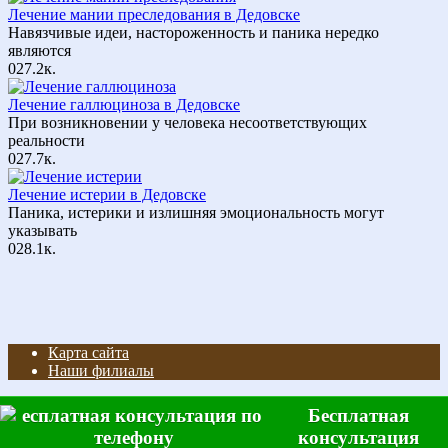
Лечение мании преследования в Дедовске
Навязчивые идеи, настороженность и паника нередко
являются
0
27.2к.
Лечение галлюциноза в Дедовске
При возникновении у человека несоответствующих
реальности
0
27.7к.
Лечение истерии в Дедовске
Паника, истерики и излишняя эмоциональность могут
указывать
0
28.1к.
Карта сайта
Наши филиалы
© 2026 Клиника наркологии и психиатрии "Рука помощи"
Бесплатная
консультация
Позвонить
FAQ
Отзывы
Статьи