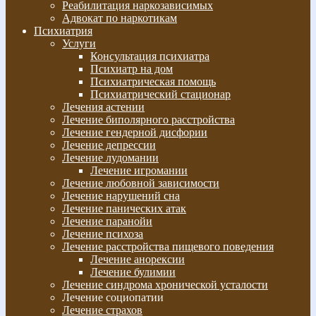
Реабилитация наркозависимых
Адвокат по наркотикам
Психиатрия
Услуги
Консультация психиатра
Психиатр на дом
Психиатрическая помощь
Психиатрический стационар
Лечения астении
Лечение биполярного расстройства
Лечение гендерной дисфории
Лечение депрессии
Лечение лудомании
Лечение игромании
Лечение любовной зависимости
Лечение нарушений сна
Лечение панических атак
Лечение паранойи
Лечение психоза
Лечение расстройства пищевого поведения
Лечение анорексии
Лечение булимии
Лечение синдрома хронической усталости
Лечение социопатии
Лечение страхов